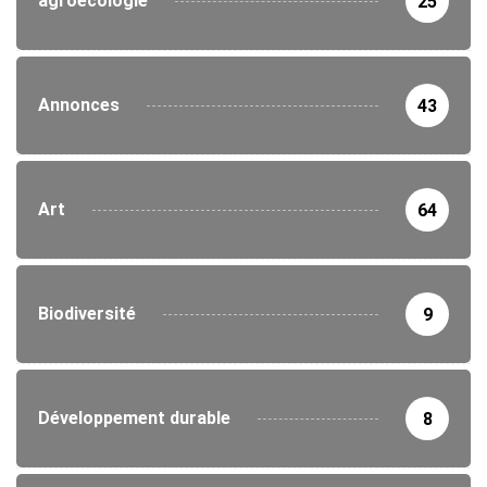
agroécologie
25
Annonces
43
Art
64
Biodiversité
9
Développement durable
8