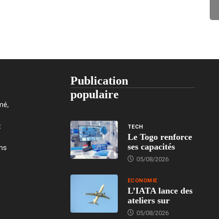
Publication
populaire
mé,
t
TECH
Le Togo renforce
ses capacités
ons
05/08/2026
ECONOMIE
L’IATA lance des
ateliers sur
05/08/2026