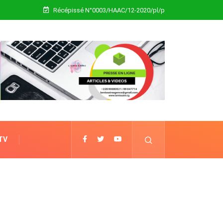
Récépissé N°0003/HAAC/12-2020/pl/p
 TV