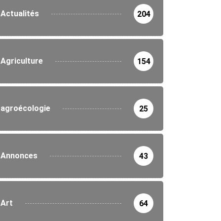
Actualités
204
Agriculture
154
agroécologie
25
Annonces
43
Art
64