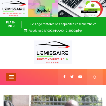
FLASH-
Le Togo renforce ses capacités en recherche et
INFO
Récépissé N°0003/HAAC/12-2020/pl/p
biotechnologie