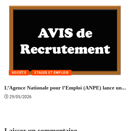
SOCIÉTÉ
STAGES ET EMPLOIS
L’Agence Nationale pour l’Emploi (ANPE) lance un...
C
29/05/2026
Laisser un commentaire