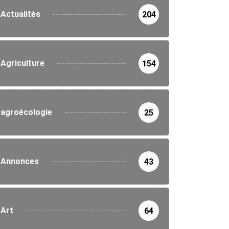
Actualités
204
Agriculture
154
agroécologie
25
Annonces
43
Art
64