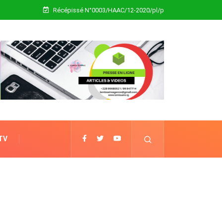
Récépissé N°0003/HAAC/12-2020/pl/p
 TV