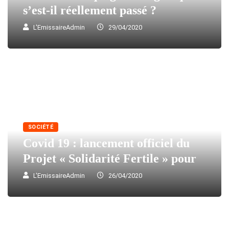
s’est-il réellement passé ?
L'EmissaireAdmin
29/04/2020
SOCIÉTÉ
Covid 19 : lancement officiel du
Projet « Solidarité Fertile » pour
L'EmissaireAdmin
26/04/2020