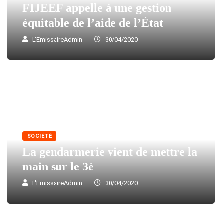
FIJEEF appelle à une gestion
équitable de l’aide de l’État
L'EmissaireAdmin
30/04/2020
SOCIÉTÉ
La gendarmerie vient de mettre la
main sur le 3è
L'EmissaireAdmin
30/04/2020