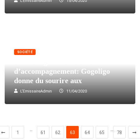
L'EmissaireAdmin
15/04/2020
SOCIÉTÉ
Etat d’urgence et Mesures
d’accompagnement: Gogoligo
donne du sourire aux
L'EmissaireAdmin
11/04/2020
…
…
1
61
62
63
64
65
78