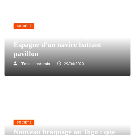
SOCIÉTÉ
Les raisons de l’interception en
Espagne d’un navire battant
pavillon
L'EmissaireAdmin
29/04/2020
SOCIÉTÉ
Nouveau braquage au Togo : que