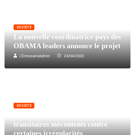
SOCIÉTÉ
La nouvelle coordinatrice pays des
OBAMA leaders annonce le projet
L'EmissaireAdmin
24/04/2020
SOCIÉTÉ
MSC-Togo : soulèvement des
transitaires mécontents contre
certaines irrégularités