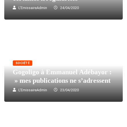
L'EmissaireAdmin
24/04/2020
SOCIÉTÉ
Gogoligo à Emmanuel Adébayor :
» mes publications ne s’adressent
L'EmissaireAdmin
23/04/2020