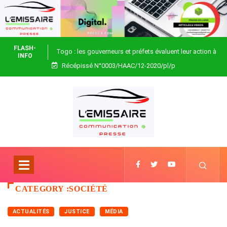
FLASH-
Togo : les gouverneurs et préfets évaluent leur action à
INFO
Récépissé N°0003/HAAC/12-2020/pl/p
Blitta
CATEGORY :SOCIÉTÉ
ACTUALITÉS
JUSTICE
MÉDIA