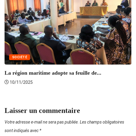
SOCIÉTÉ
La région maritime adopte sa feuille de...
I
10/11/2025
Laisser un commentaire
Votre adresse e-mail ne sera pas publiée.
Les champs obligatoires
sont indiqués avec
*