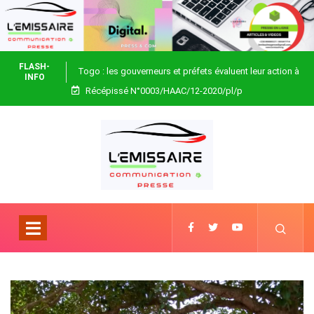
FLASH-
Togo : les gouverneurs et préfets évaluent leur action à
INFO
Récépissé N°0003/HAAC/12-2020/pl/p
Blitta