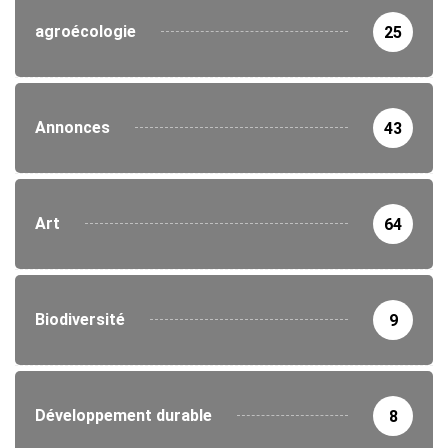
agroécologie
25
Annonces
43
Art
64
Biodiversité
9
Développement durable
8