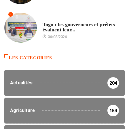
4
POLITIQUE
Togo : les gouverneurs et préfets
évaluent leur...
06/08/2026
LES CATEGORIES
Actualités
204
Agriculture
154