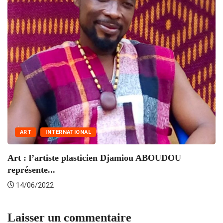
K
D
ART
INTERNATIONAL
Art : l’artiste plasticien Djamiou ABOUDOU
représente...
14/06/2022
Laisser un commentaire