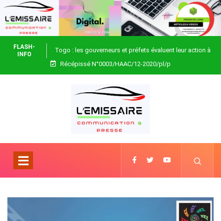
FLASH-
Togo : les gouverneurs et préfets évaluent leur action à
INFO
Récépissé N°0003/HAAC/12-2020/pl/p
Blitta