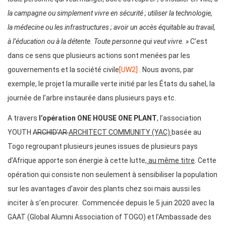
la campagne ou simplement vivre en sécurité ; utiliser la technologie,
la médecine ou les infrastructures ; avoir un accès équitable au travail,
à l’éducation ou à la détente. Toute personne qui veut vivre. »
C’est
dans ce sens que plusieurs actions sont menées par les
gouvernements et la société
civile
[UW2]
. Nous avons
,
par
exemple
,
le projet la muraille verte initié par les États du sahel, la
journée de l’arbre instaurée dans plusieurs pays etc.
A travers
l’opération ONE HOUSE ONE PLANT
, l’association
YOUTH
ARCHID’AR
ARCHITECT COMMUNITY (YAC)
basée au
Togo regroupant plusieurs jeunes issues de plusieurs pays
d’Afrique apporte son énergie à cette lutte
, au même titre
. Cette
opération qui consiste non seulement à sensibiliser la population
sur les avantages d’avoir des plants chez soi mais aussi les
inciter à s’en procurer. Commencée depuis le 5 juin 2020 avec la
GAAT (Global Alumni Association of TOGO) et l’Ambassade des