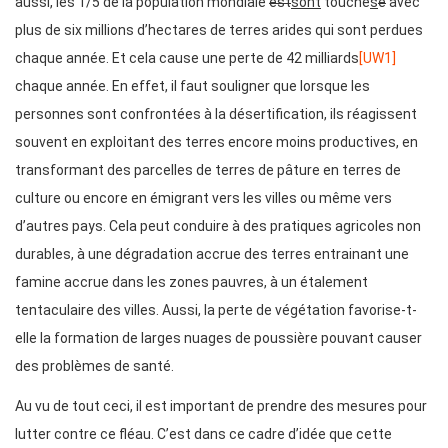
aussi, les 1/5 de la population mondiale
est
sont
touché
s
e
avec
plus de six millions d’hectares de terres arides qui sont perdues
chaque année. Et cela cause une perte de 42
milliards
[UW1]
chaque année. En effet
,
il faut souligner que lorsque les
personnes sont confrontées à la désertification, ils réagissent
souvent en exploitant des terres encore moins productives, en
transformant des parcelles de terres de pâture en terres de
culture ou encore en émigrant vers les villes ou même vers
d’autres pays. Cela peut conduire à des pratiques agricoles non
durables, à une dégradation accrue des terres entrainant une
famine accrue dans les zones pauvres, à un étalement
tentaculaire des villes. Aussi
,
la perte de végétation favorise-t-
elle la formation de larges nuages de poussière pouvant causer
des problèmes de santé.
Au vu de tout ceci
,
il est important de prendre des mesures pour
lutter contre ce fléau. C’est dans ce cadre d’idée que cette