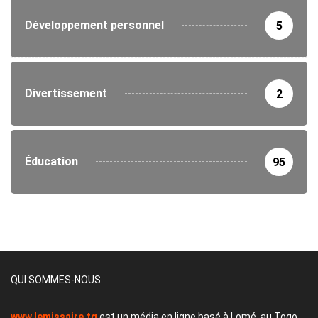
Développement personnel
5
Divertissement
2
Éducation
95
QUI SOMMES-NOUS
www.lemissaire.tg
est un média en ligne basé à Lomé, au Togo,