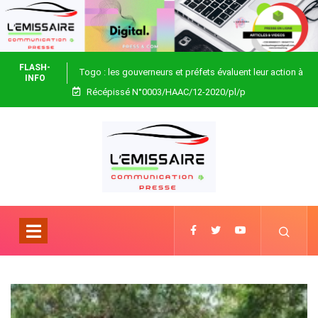
FLASH-
Togo : les gouverneurs et préfets évaluent leur action à
INFO
Récépissé N°0003/HAAC/12-2020/pl/p
Blitta