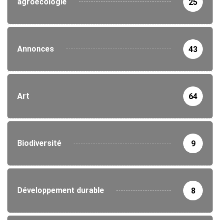
agroécologie
25
Annonces
43
Art
64
Biodiversité
9
Développement durable
8