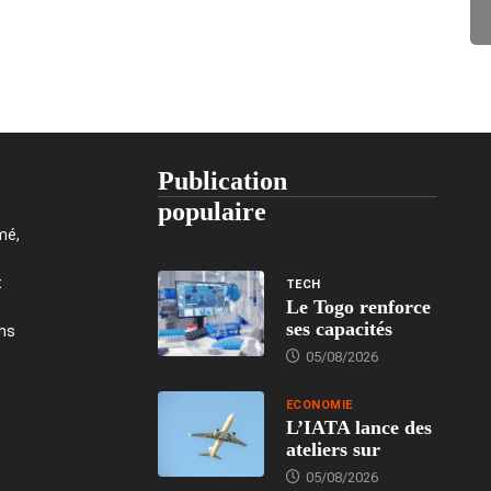
Publication
populaire
mé,
t
TECH
Le Togo renforce
ses capacités
ons
05/08/2026
ECONOMIE
L’IATA lance des
ateliers sur
05/08/2026