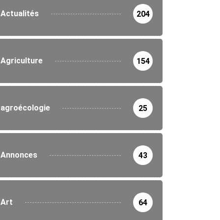
Actualités
204
Agriculture
154
agroécologie
25
Annonces
43
Art
64