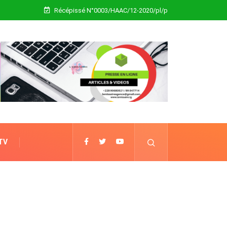
Récépissé N°0003/HAAC/12-2020/pl/p
 TV