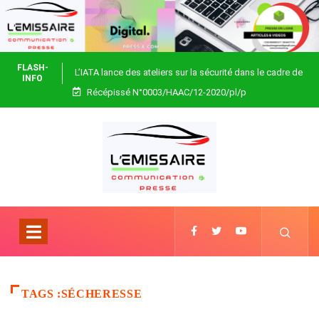
FLASH-
L’IATA lance des ateliers sur la sécurité dans le cadre de
INFO
Récépissé N°0003/HAAC/12-2020/pl/p
Focus Africa
TAGS :SÉCHERESSE