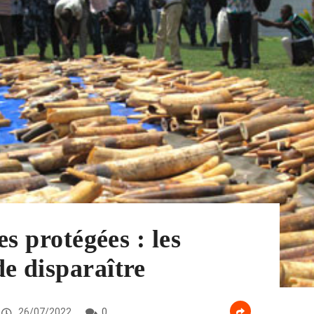
es protégées : les
e disparaître
26/07/2022
0