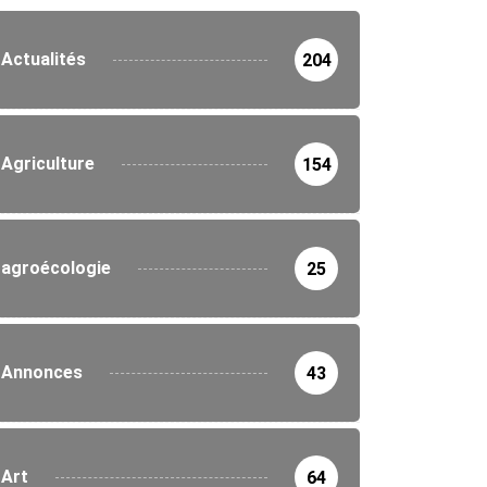
Actualités
204
Agriculture
154
agroécologie
25
Annonces
43
Art
64