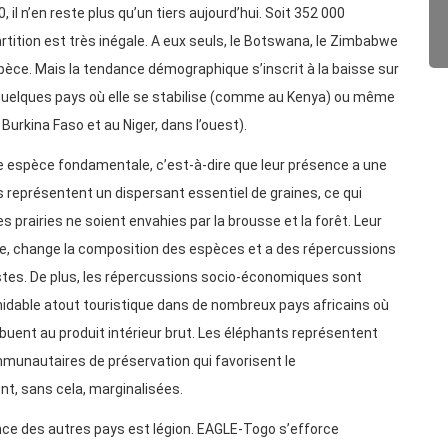
 il n’en reste plus qu’un tiers aujourd’hui. Soit 352 000
rtition est très inégale. A eux seuls, le Botswana, le Zimbabwe
spèce. Mais la tendance démographique s’inscrit à la baisse sur
e quelques pays où elle se stabilise (comme au Kenya) ou même
Burkina Faso et au Niger, dans l’ouest).
ne espèce fondamentale, c’est-à-dire que leur présence a une
s représentent un dispersant essentiel de graines, ce qui
s prairies ne soient envahies par la brousse et la forêt. Leur
ue, change la composition des espèces et a des répercussions
stes. De plus, les répercussions socio-économiques sont
midable atout touristique dans de nombreux pays africains où
buent au produit intérieur brut. Les éléphants représentent
munautaires de préservation qui favorisent le
t, sans cela, marginalisées.
ance des autres pays est légion. EAGLE-Togo s’efforce