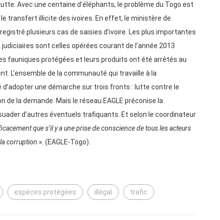
utte. Avec une centaine d’éléphants, le problème du Togo est
 transfert illicite des ivoires. En effet, le ministère de
egistré plusieurs cas de saisies d’ivoire. Les plus importantes
es judiciaires sont celles opérées courant de l’année 2013
ces fauniques protégées et leurs produits ont été arrêtés au
nt. L’ensemble de la communauté qui travaille à la
 d’adopter une démarche sur trois fronts : lutte contre le
tion de la demande. Mais le réseau EAGLE préconise la
suader d’autres éventuels trafiquants. Et selon le coordinateur
fficacement que s’il y a une prise de conscience de tous les acteurs
la corruption
». (EAGLE-Togo).
espèces protégées
illégal
trafic