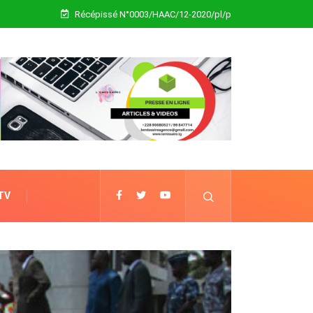
Récépissé N°0003/HAAC/12-2020/pl/p
 TV