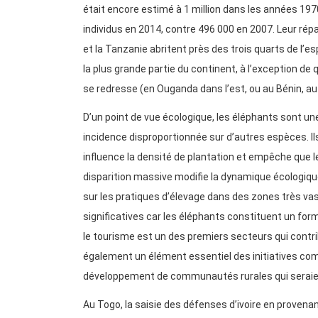
était encore estimé à 1 million dans les années 1970,
individus en 2014, contre 496 000 en 2007. Leur répa
et la Tanzanie abritent près des trois quarts de l’e
la plus grande partie du continent, à l’exception d
se redresse (en Ouganda dans l’est, ou au Bénin, au 
D’un point de vue écologique, les éléphants sont u
incidence disproportionnée sur d’autres espèces. Il
influence la densité de plantation et empêche que le
disparition massive modifie la dynamique écologiq
sur les pratiques d’élevage dans des zones très va
significatives car les éléphants constituent un for
le tourisme est un des premiers secteurs qui contri
également un élément essentiel des initiatives com
développement de communautés rurales qui seraien
Au Togo, la saisie des défenses d’ivoire en proven