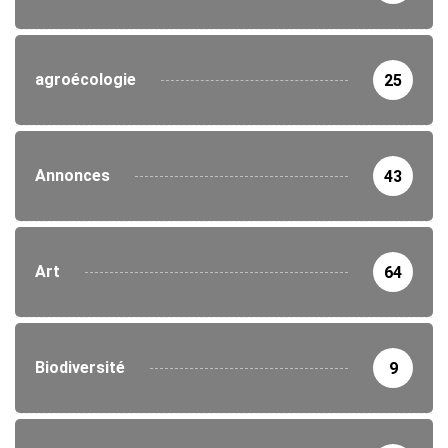
agroécologie
25
Annonces
43
Art
64
Biodiversité
9