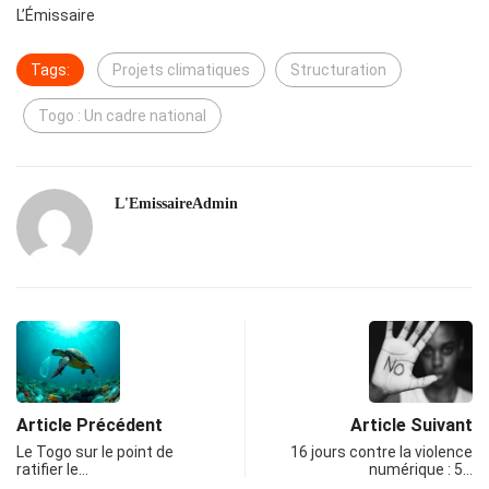
L’Émissaire
Tags:
Projets climatiques
Structuration
Togo : Un cadre national
L'EmissaireAdmin
Article Précédent
Article Suivant
Le Togo sur le point de
16 jours contre la violence
ratifier le…
numérique : 5…