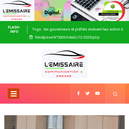
FLASH-
Togo : les gouverneurs et préfets évaluent leur action à
INFO
Récépissé N°0003/HAAC/12-2020/pl/p
Blitta