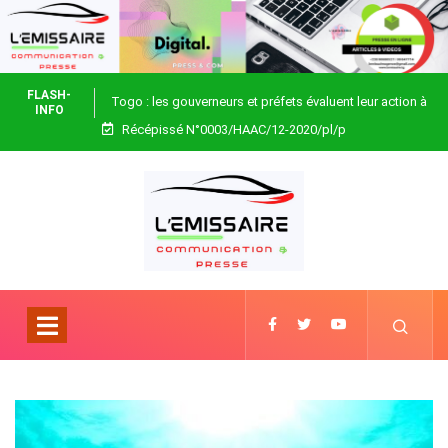
FLASH-
Togo : les gouverneurs et préfets évaluent leur action à
INFO
Récépissé N°0003/HAAC/12-2020/pl/p
Blitta