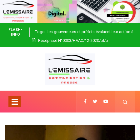
FLASH-
Togo : les gouverneurs et préfets évaluent leur action à
INFO
Récépissé N°0003/HAAC/12-2020/pl/p
Blitta