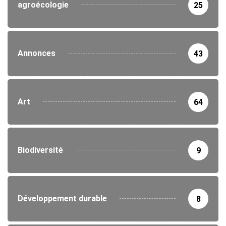
agroécologie
25
Annonces
43
Art
64
Biodiversité
9
Développement durable
8