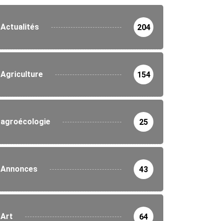
Actualités
204
Agriculture
154
agroécologie
25
Annonces
43
Art
64