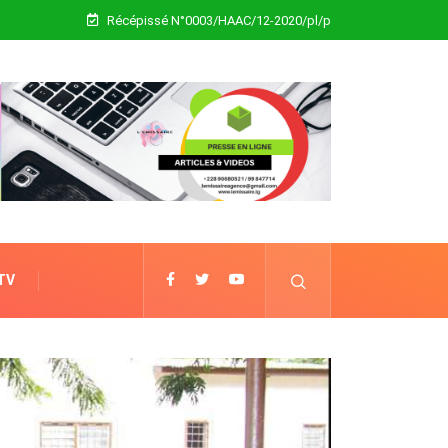
Récépissé N°0003/HAAC/12-2020/pl/p
 TV