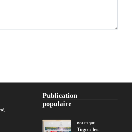
Publication
populaire
mé,
t
POLITIQUE
Togo : les