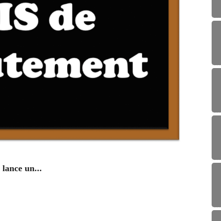
ENV
lance un...
Campag
29/0