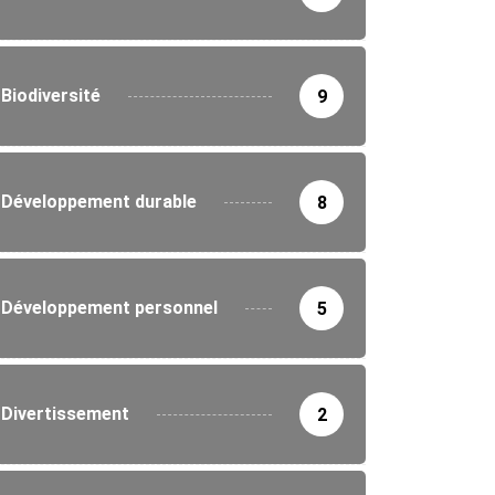
Biodiversité
9
Développement durable
8
Développement personnel
5
IRONNEMENT
ne nationale de reboisement au Togo :...
Divertissement
2
5/2026