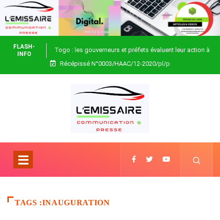
FLASH-
Togo : les gouverneurs et préfets évaluent leur action à
INFO
Récépissé N°0003/HAAC/12-2020/pl/p
Blitta
TAGS :INAUGURATION