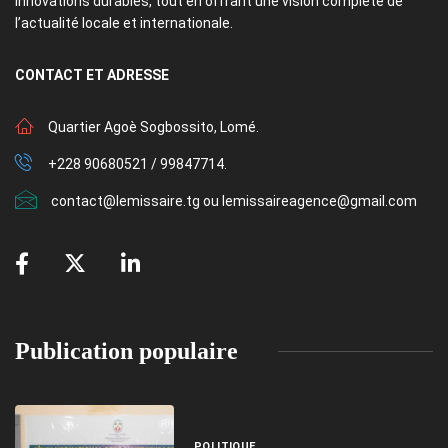
innovations durables, tout en offrant une vision complète de
l’actualité locale et internationale.
CONTACT
ET ADRESSE
Quartier Agoè Sogbossito, Lomé.
+228 90680521 / 99847714.
contact@lemissaire.tg ou lemissaireagence@gmail.com
Publication populaire
POLITIQUE