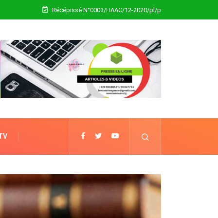
Récépissé N°0003/HAAC/12-2020/pl/p
 TV