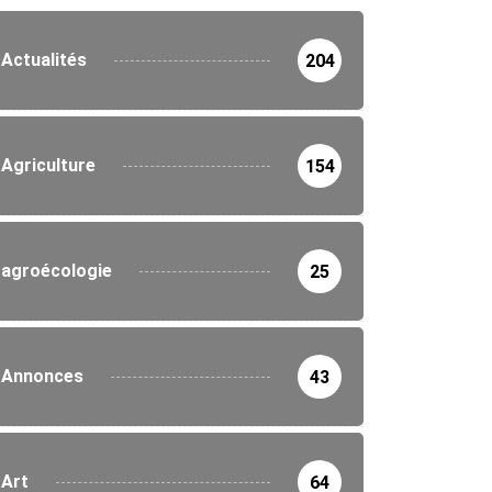
Actualités
204
Agriculture
154
agroécologie
25
Annonces
43
Art
64