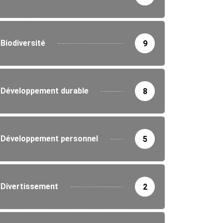
Biodiversité
9
Développement durable
8
Développement personnel
5
IRONNEMENT
Divertissement
2
ne nationale de reboisement au Togo :...
5/2026