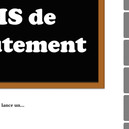
ENV
lance un...
Campag
29/0