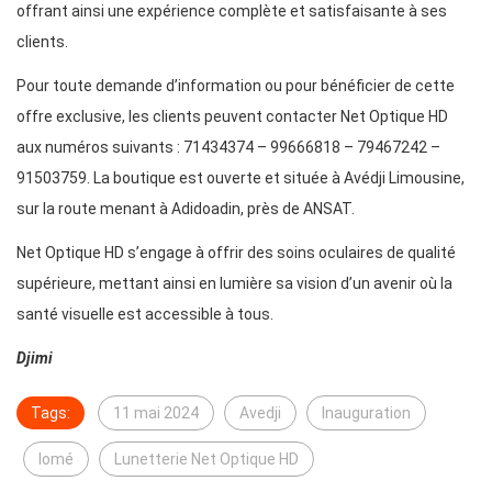
offrant ainsi une expérience complète et satisfaisante à ses
clients.
Pour toute demande d’information ou pour bénéficier de cette
offre exclusive, les clients peuvent contacter Net Optique HD
aux numéros suivants : 71434374 – 99666818 – 79467242 –
91503759. La boutique est ouverte et située à Avédji Limousine,
sur la route menant à Adidoadin, près de ANSAT.
Net Optique HD s’engage à offrir des soins oculaires de qualité
supérieure, mettant ainsi en lumière sa vision d’un avenir où la
santé visuelle est accessible à tous.
Djimi
Tags:
11 mai 2024
Avedji
Inauguration
lomé
Lunetterie Net Optique HD