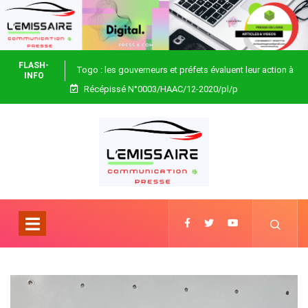
FLASH-
Togo : les gouverneurs et préfets évaluent leur action à
INFO
Récépissé N°0003/HAAC/12-2020/pl/p
Blitta