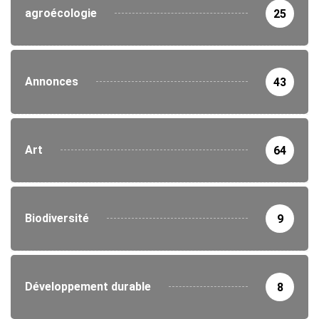
agroécologie
25
Annonces
43
Art
64
Biodiversité
9
Développement durable
8