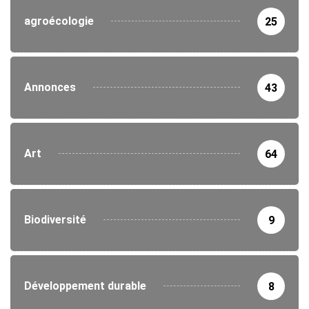
agroécologie
25
Annonces
43
Art
64
Biodiversité
9
Développement durable
8