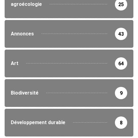
agroécologie
25
Annonces
43
Art
64
Biodiversité
9
Développement durable
8