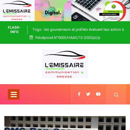
FLASH-
Togo : les gouverneurs et préfets évaluent leur action à
INFO
Récépissé N°0003/HAAC/12-2020/pl/p
Blitta