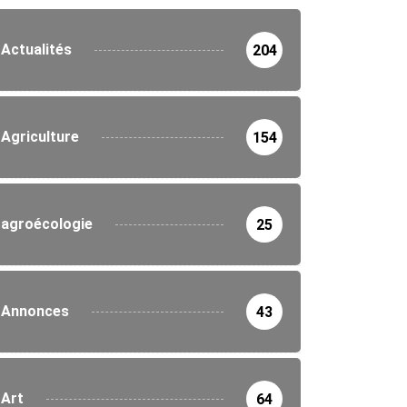
Actualités
204
Agriculture
154
agroécologie
25
Annonces
43
Art
64