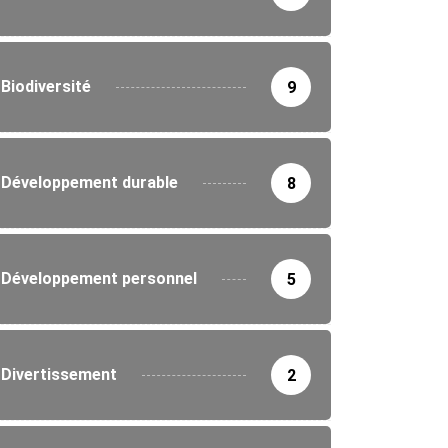
TURE
FORMATION
Biodiversité
9
 accueille le NLDS 2025 : la...
5/2025
Développement durable
8
Développement personnel
5
Divertissement
2