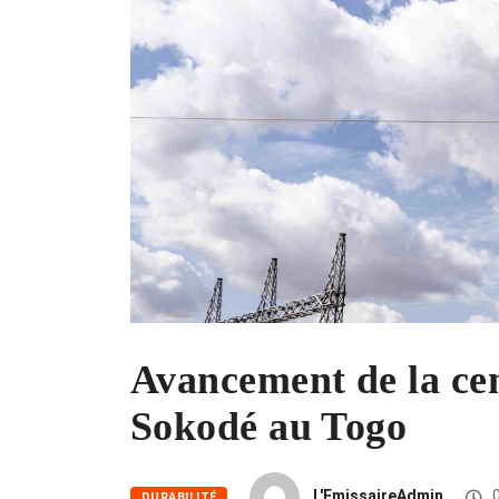
Avancement de la cen
Sokodé au Togo
L'EmissaireAdmin
0
DURABILITÉ