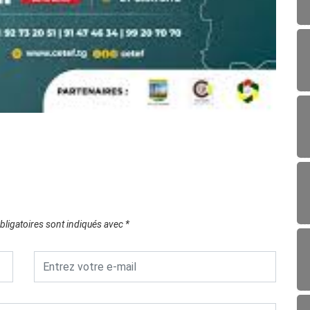
CUL
Sokodé
08/0
ligatoires sont indiqués avec
*