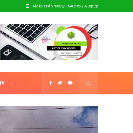
Récépissé N°0003/HAAC/12-2020/pl/p
 TV