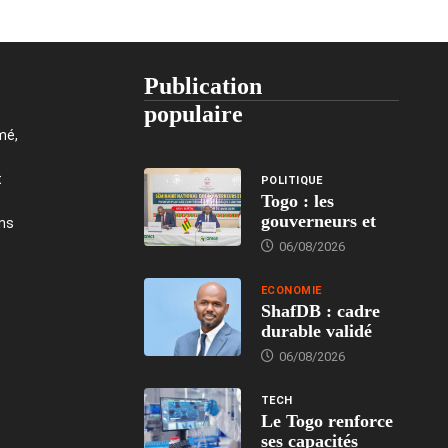
Publication
populaire
mé,
t
POLITIQUE
Togo : les
gouverneurs et
ons
06/08/2026
ECONOMIE
ShafDB : cadre
durable validé
06/08/2026
TECH
Le Togo renforce
ses capacités