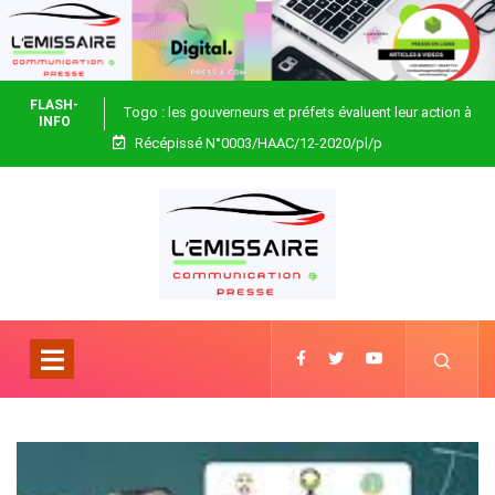
FLASH-
Togo : les gouverneurs et préfets évaluent leur action à
INFO
Récépissé N°0003/HAAC/12-2020/pl/p
Blitta