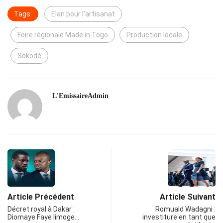
Tags:
Elan pour l'artisanat
Foire régionale Made in Togo
Production locale
Sokodé
L'EmissaireAdmin
Article Précédent
Article Suivant
Décret royal à Dakar :
Romuald Wadagni :
Diomaye Faye limoge…
investiture en tant que