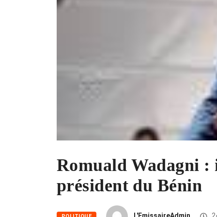
Romuald Wadagni : i
président du Bénin
L'EmissaireAdmin
2
POLITIQUE