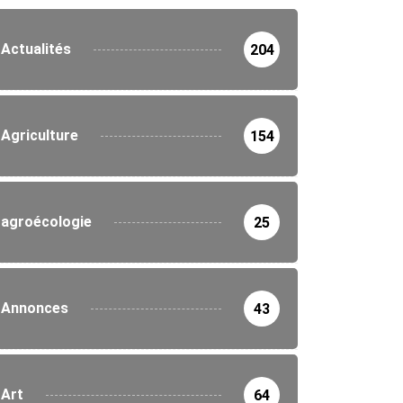
Actualités
204
Agriculture
154
agroécologie
25
Annonces
43
Art
64