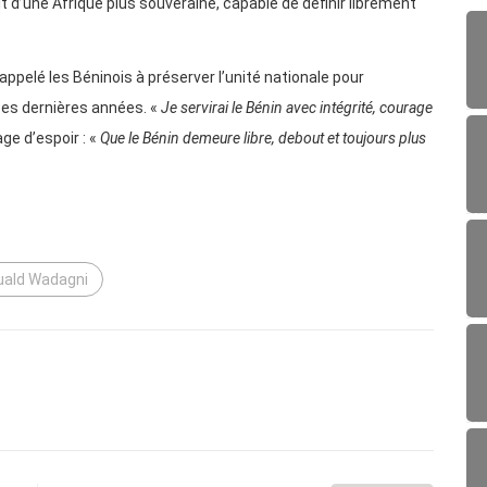
 d’une Afrique plus souveraine, capable de définir librement
pelé les Béninois à préserver l’unité nationale pour
ces dernières années. «
Je servirai le Bénin avec intégrité, courage
age d’espoir : «
Que le Bénin demeure libre, debout et toujours plus
ald Wadagni