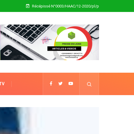
Récépissé N°0003/HAAC/12-2020/pl/p
 TV