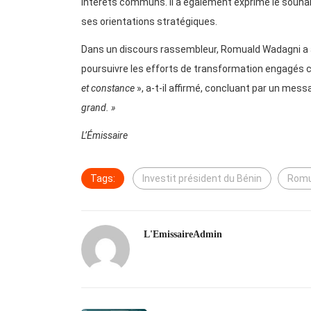
intérêts communs. Il a également exprimé le souhait
ses orientations stratégiques.
Dans un discours rassembleur, Romuald Wadagni a ap
poursuivre les efforts de transformation engagés 
et constance
», a-t-il affirmé, concluant par un mess
grand. »
L’Émissaire
Tags:
Investit président du Bénin
Romu
L'EmissaireAdmin