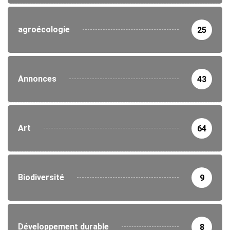
agroécologie
25
Annonces
43
Art
64
Biodiversité
9
Développement durable
8