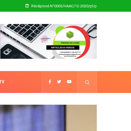
Récépissé N°0003/HAAC/12-2020/pl/p
 TV