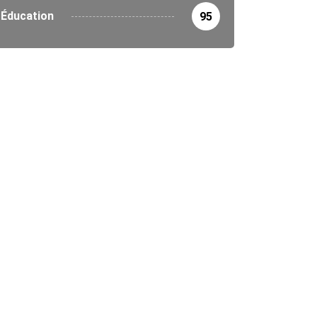
Éducation
95
o renforce ses initiatives environnementales avec...
3/2026