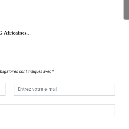
Le Tog
29/0
Africaines...
ligatoires sont indiqués avec
*