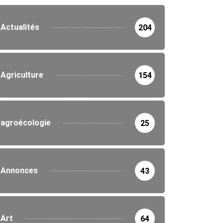
Actualités
204
Agriculture
154
agroécologie
25
Annonces
43
Art
64