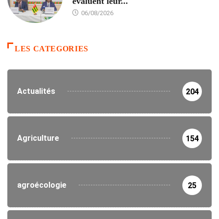
évaluent leur...
06/08/2026
LES CATEGORIES
Actualités
204
Agriculture
154
agroécologie
25