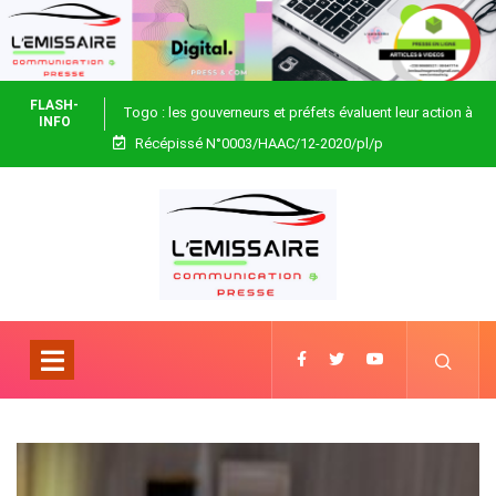
FLASH-
Togo : les gouverneurs et préfets évaluent leur action à
INFO
Récépissé N°0003/HAAC/12-2020/pl/p
Blitta