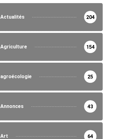
Actualités
204
Agriculture
154
agroécologie
25
Annonces
43
Art
64