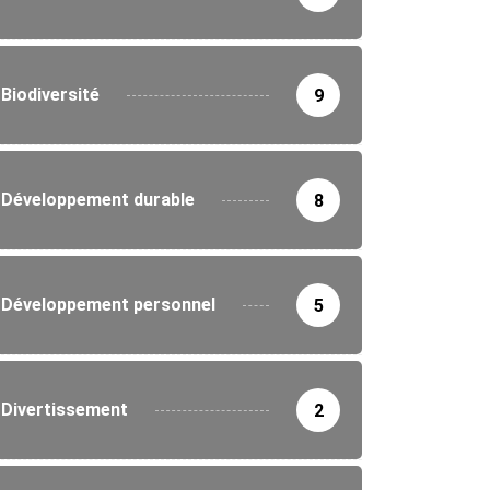
Biodiversité
9
ITIQUE
Développement durable
8
 les gouverneurs et préfets évaluent...
8/2026
Développement personnel
5
Divertissement
2