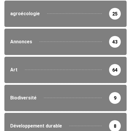
agroécologie
25
Annonces
43
Art
64
Biodiversité
9
Développement durable
8