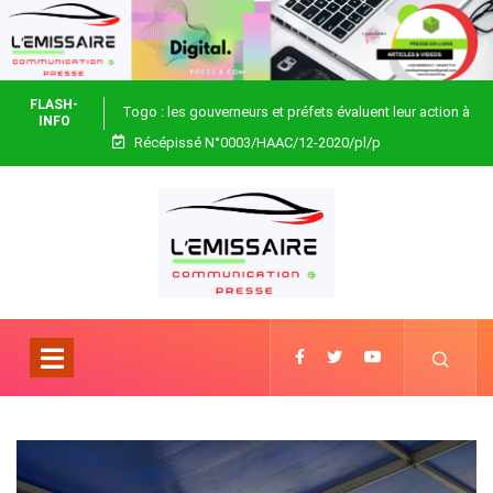
FLASH-
Togo : les gouverneurs et préfets évaluent leur action à
INFO
Récépissé N°0003/HAAC/12-2020/pl/p
Blitta