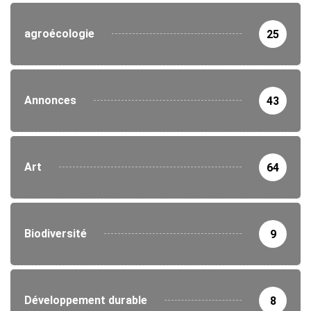
agroécologie
25
Annonces
43
Art
64
Biodiversité
9
Développement durable
8