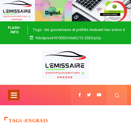
FLASH-
Togo : les gouverneurs et préfets évaluent leur action à
INFO
Récépissé N°0003/HAAC/12-2020/pl/p
Blitta
TAGS :ENGRAIS