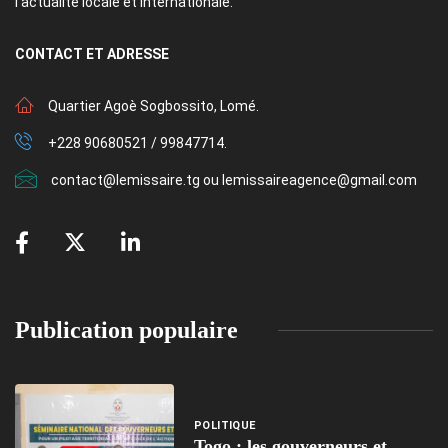
l’actualité locale et internationale.
CONTACT
ET ADRESSE
Quartier Agoè Sogbossito, Lomé.
+228 90680521 / 99847714.
contact@lemissaire.tg ou lemissaireagence@gmail.com
Publication populaire
POLITIQUE
Togo : les gouverneurs et