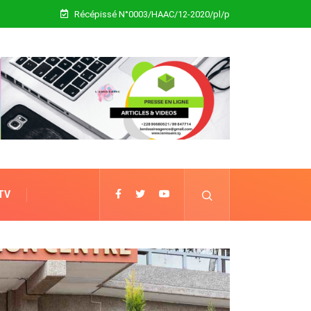
Récépissé N°0003/HAAC/12-2020/pl/p
 TV