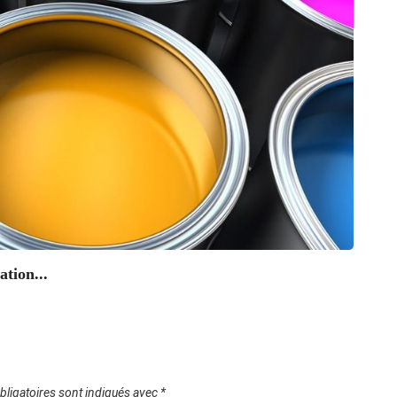
ENE
L’esso
30/1
ation...
ligatoires sont indiqués avec
*