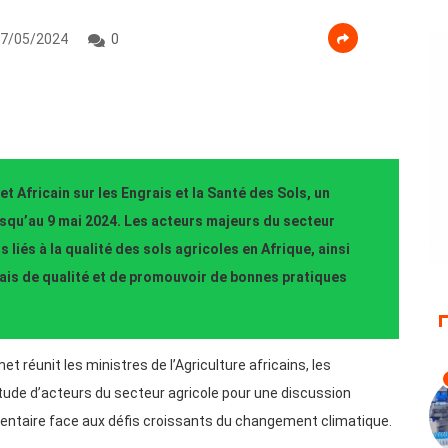
7/05/2024
0
t Africain sur les Engrais et la Santé des Sols, un
usqu’au 9 mai 2024. Les acteurs majeurs du secteur
 liés à la qualité des sols agricoles en Afrique, ainsi
ais de qualité et de promouvoir de bonnes pratiques
 réunit les ministres de l’Agriculture africains, les
itude d’acteurs du secteur agricole pour une discussion
imentaire face aux défis croissants du changement climatique.