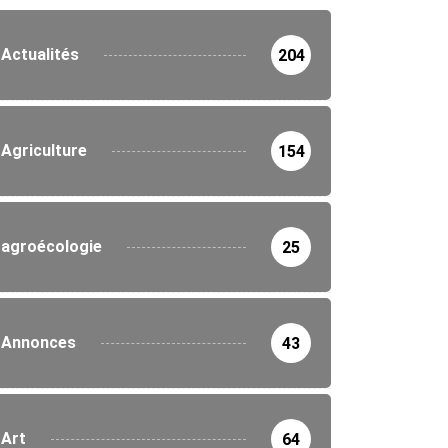
Actualités
204
Agriculture
154
agroécologie
25
Annonces
43
Art
64