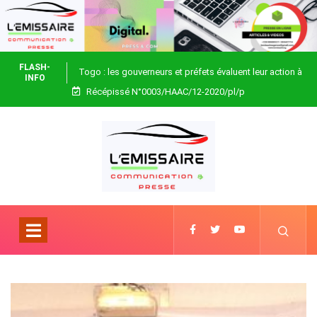
FLASH-
Togo : les gouverneurs et préfets évaluent leur action à
INFO
Récépissé N°0003/HAAC/12-2020/pl/p
Blitta