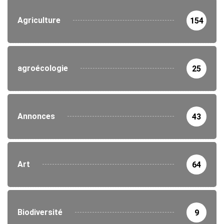
Agriculture
154
agroécologie
25
Annonces
43
Art
64
Biodiversité
9