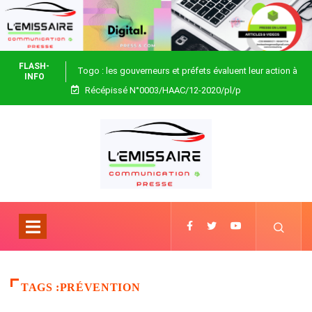
FLASH-
Togo : les gouverneurs et préfets évaluent leur action à
INFO
Récépissé N°0003/HAAC/12-2020/pl/p
Blitta
TAGS :PRÉVENTION