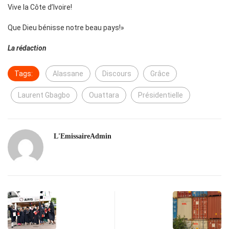
Vive la Côte d’Ivoire!
Que Dieu bénisse notre beau pays!»
La rédaction
Tags:
Alassane
Discours
Grâce
Laurent Gbagbo
Ouattara
Présidentielle
L'EmissaireAdmin