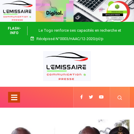
FLASH-
Le Togo renforce ses capacités en recherche et
INFO
Récépissé N°0003/HAAC/12-2020/pl/p
biotechnologie