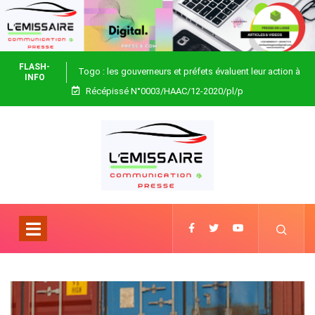
FLASH-
Togo : les gouverneurs et préfets évaluent leur action à
INFO
Récépissé N°0003/HAAC/12-2020/pl/p
Blitta