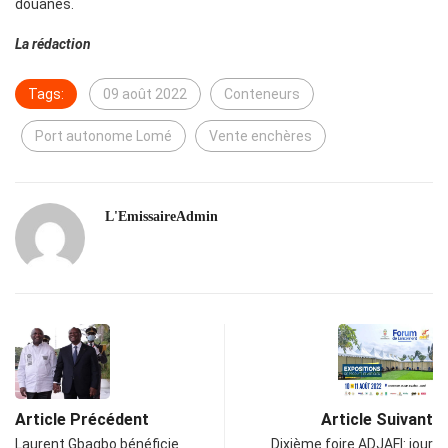
douanes.
La rédaction
Tags:
09 août 2022
Conteneurs
Port autonome Lomé
Vente enchères
L'EmissaireAdmin
Article Précédent
Article Suivant
Laurent Gbagbo bénéficie
Dixième foire ADJAFI: jour