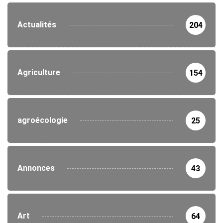
Actualités
204
Agriculture
154
agroécologie
25
Annonces
43
Art
64