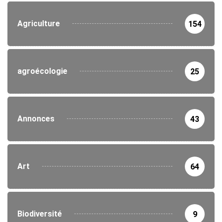
Agriculture
154
agroécologie
25
Annonces
43
Art
64
Biodiversité
9