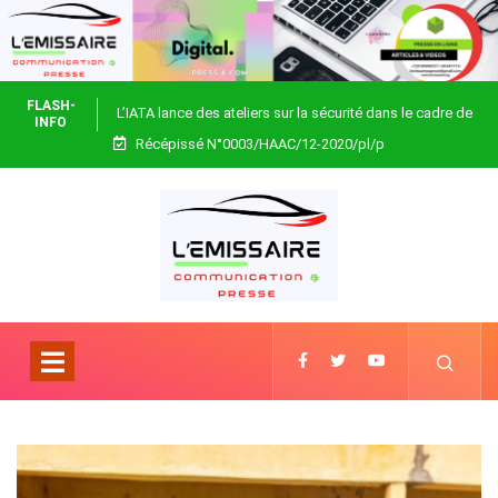
FLASH-
L’IATA lance des ateliers sur la sécurité dans le cadre de
INFO
Récépissé N°0003/HAAC/12-2020/pl/p
Focus Africa