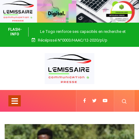
FLASH-
Le Togo renforce ses capacités en recherche et
INFO
Récépissé N°0003/HAAC/12-2020/pl/p
biotechnologie