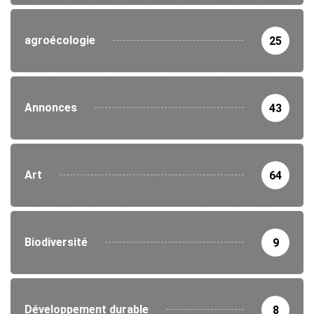
agroécologie
25
Annonces
43
Art
64
Biodiversité
9
Développement durable
8