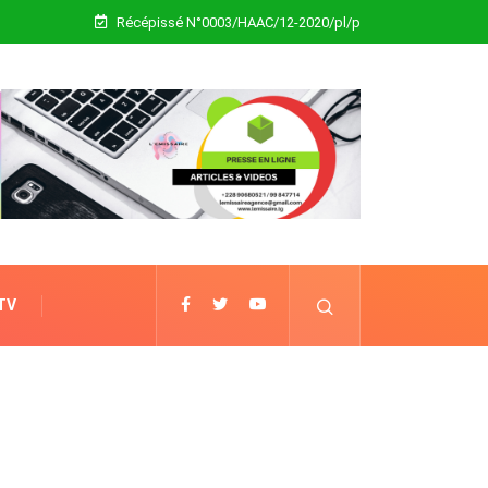
Récépissé N°0003/HAAC/12-2020/pl/p
 TV