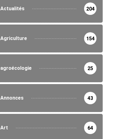
Actualités
204
Agriculture
154
agroécologie
25
Annonces
43
Art
64