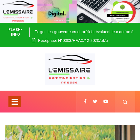
FLASH-
Togo : les gouverneurs et préfets évaluent leur action à
INFO
Récépissé N°0003/HAAC/12-2020/pl/p
Blitta