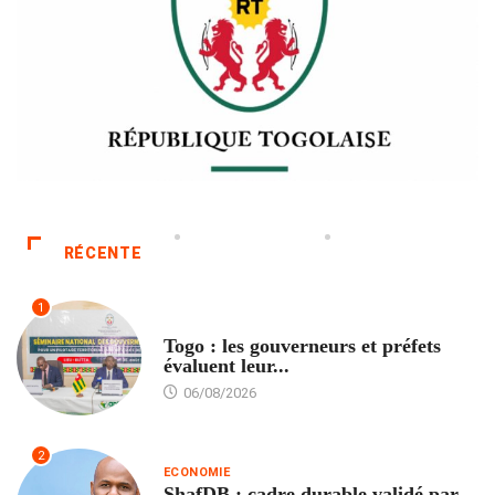
RÉCENTE
1
POLITIQUE
Togo : les gouverneurs et préfets
évaluent leur...
06/08/2026
2
ECONOMIE
ShafDB : cadre durable validé par