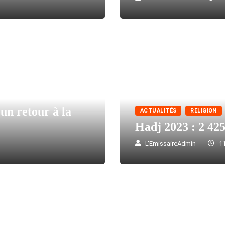
 un retour à la
ACTUALITÉS
RELIGION
Hadj 2023 : 2 425 
L'EmissaireAdmin
11