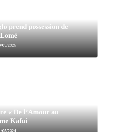
o prend possession de
e Lomé
/05/2026
re « De l’Amour au
me Kafui
/05/2024