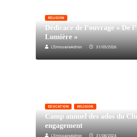
RELIGION
Dédicace de l’ouvrage « De l
Lumière »
L'EmissaireAdmin
31/05/2026
EDUCATION
RELIGION
Camp annuel des ados du Clu
engagement
L'EmissaireAdmin
31/08/2024