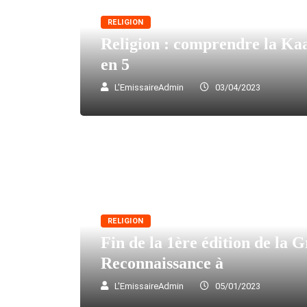
RELIGION
Religion : comprendre la Kaa
en 5
L'EmissaireAdmin
03/04/2023
RELIGION
Fin de la 1ère édition de la 
Reconnaissance à
L'EmissaireAdmin
05/01/2023