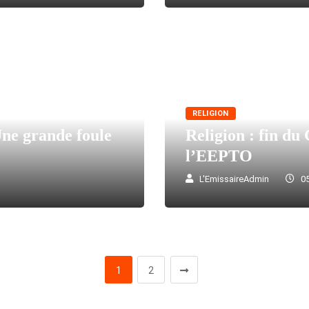
RELIGION
Une grande foule
Religion : fin du
l’EEPTO
L'EmissaireAdmin
05
1
2