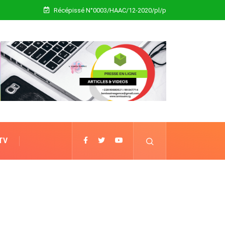
Récépissé N°0003/HAAC/12-2020/pl/p
 TV