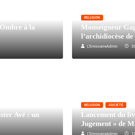
RELIGION
’Ombre à la
Monseigneur Gagl
l’archidiocèse d
L'EmissaireAdmin
30
RELIGION
SOCIÉTÉ
ster Avé : un
Lancement du liv
Jugement » de M
L'EmissaireAdmin
13