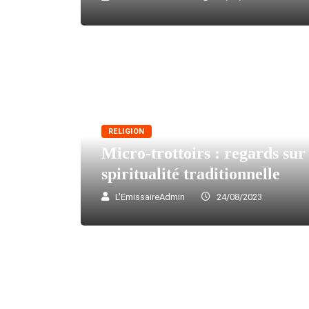
RELIGION
Micro-trottoirs : regards sur
spiritualité traditionnelle
L'EmissaireAdmin
24/08/2023