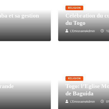
RELIGION
ba et sa gestion
Célébration du cu
du Togo
L'EmissaireAdmin
12
RELIGION
Grande
Togo: l’Eglise Mo
de Baguida
L'EmissaireAdmin
01