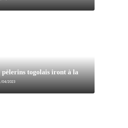
pèlerins togolais iront à la
/04/2023