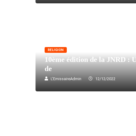
RELIGION
10ème édition de la JNRD : 
de
L'EmissaireAdmin
12/12/2022