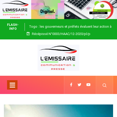
FLASH-
Togo : les gouverneurs et préfets évaluent leur action à
INFO
Récépissé N°0003/HAAC/12-2020/pl/p
Blitta