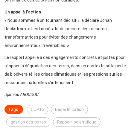
ont financé des activités non durables.
Un appel à l’action
« Nous sommes à un tournant décisif », a déclaré Johan
Rockström. « Il est impératif de prendre des mesures
transformatrices pour éviter des changements
environnementaux irréversibles. »
Le rapport appelle à des engagements concrets et justes pour
stopper la dégradation des terres, dans un contexte où la perte
de biodiversité, les crises climatiques et les pressions sur les
ressources naturelles s’intensifient.
Djamiou ABOUDOU
Tags:
COP16
Désertification
gestion des terres
Rapport scientifique