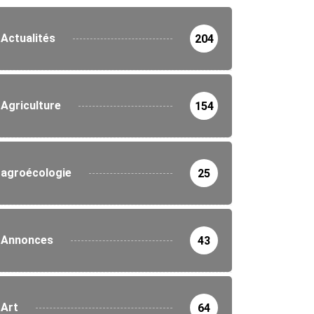
Actualités
204
Agriculture
154
agroécologie
25
Annonces
43
Art
64