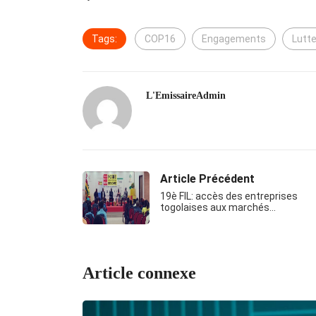
Tags:
COP16
Engagements
Lutte
L'EmissaireAdmin
Article Précédent
19è FIL: accès des entreprises
togolaises aux marchés…
Article connexe