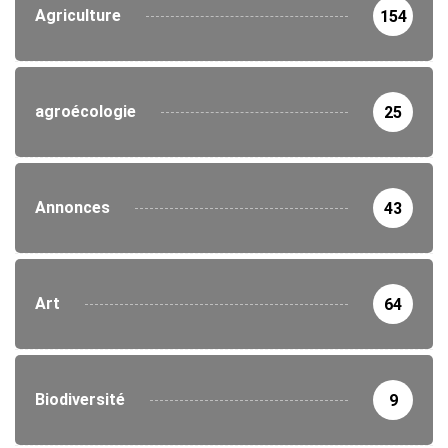
Agriculture
154
agroécologie
25
Annonces
43
Art
64
Biodiversité
9